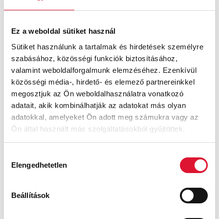
sokszor meg kell állnom pihentetnem a lábam
egyik sem
Ez a weboldal sütiket használ
Kérjük, töltse ki az űrlapot!
Sütiket használunk a tartalmak és hirdetések személyre
szabásához, közösségi funkciók biztosításához,
valamint weboldalforgalmunk elemzéséhez. Ezenkívül
Név
*
közösségi média-, hirdető- és elemező partnereinkkel
megosztjuk az Ön weboldalhasználatra vonatkozó
adatait, akik kombinálhatják az adatokat más olyan
Vezetéknév
adatokkal, amelyeket Ön adott meg számukra vagy az
Ön által használt más szolgáltatásokból gyűjtöttek.
Keresztnév
Hozzájárulás
Elengedhetetlen
Email
*
kiválasztása
Beállítások
Irányítószám
*