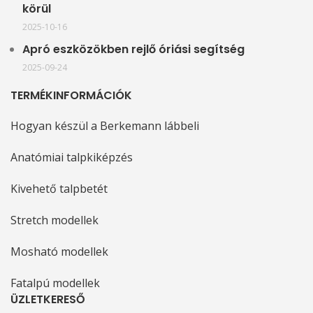
körül
2025-10-16
Apró eszközökben rejlő óriási segítség
2025-09-24
TERMÉKINFORMÁCIÓK
Hogyan készül a Berkemann lábbeli
Anatómiai talpkiképzés
Kivehető talpbetét
Stretch modellek
Mosható modellek
Fatalpú modellek
ÜZLETKERESŐ