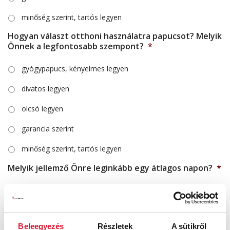
minőség szerint, tartós legyen
Hogyan választ otthoni használatra papucsot? Melyik
Önnek a legfontosabb szempont?
*
gyógypapucs, kényelmes legyen
divatos legyen
olcsó legyen
garancia szerint
minőség szerint, tartós legyen
Melyik jellemző Önre leginkább egy átlagos napon?
*
sokat állok, rohangálok napközben a munkám miatt
sokat állok, rohangálok napközben otthon
Beleegyezés
Részletek
A sütikről