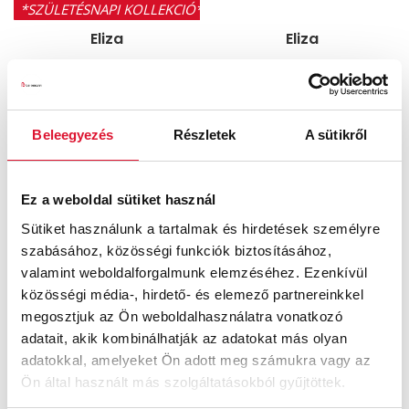
*SZÜLETÉSNAPI KOLLEKCIÓ*
Eliza
Eliza
33 900
Ft
Ft
38 600
Ft
Beleegyezés
Részletek
A sütikről
Ez a weboldal sütiket használ
Sütiket használunk a tartalmak és hirdetések személyre
szabásához, közösségi funkciók biztosításához,
valamint weboldalforgalmunk elemzéséhez. Ezenkívül
közösségi média-, hirdető- és elemező partnereinkkel
Eliza
Daria
megosztjuk az Ön weboldalhasználatra vonatkozó
adatait, akik kombinálhatják az adatokat más olyan
Ft
Ft
adatokkal, amelyeket Ön adott meg számukra vagy az
Ön által használt más szolgáltatásokból gyűjtöttek.