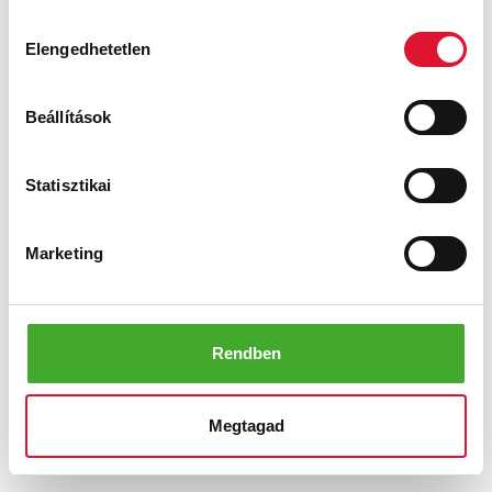
Hozzájárulás
Elengedhetetlen
kiválasztása
Beállítások
Statisztikai
Daria
Max
Ft
Ft
Marketing
AKCIÓ
AKCIÓ
Rendben
Megtagad