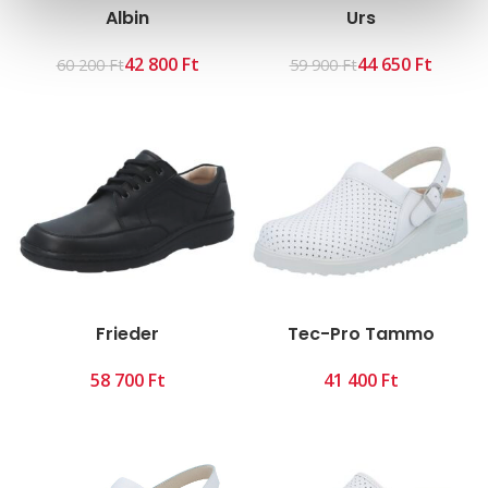
Albin
Urs
42 800
Ft
44 650
Ft
60 200
Ft
59 900
Ft
Frieder
Tec-Pro Tammo
Ft
Ft