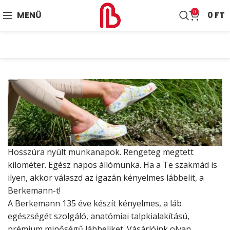
0
MENÜ
0
FT
Hosszúra nyúlt munkanapok. Rengeteg megtett
kilométer. Egész napos állómunka. Ha a Te szakmád is
ilyen, akkor válaszd az igazán kényelmes lábbelit, a
Berkemann-t!
A Berkemann 135 éve készít kényelmes, a láb
egészségét szolgáló, anatómiai talpkialakítású,
prémium minőségű lábbeliket. Vásárlóink olyan