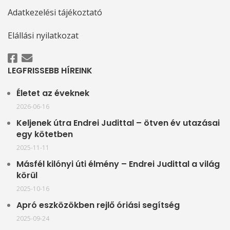
Adatkezelési tájékoztató
Elállási nyilatkozat
LEGFRISSEBB HÍREINK
Életet az éveknek
2026-06-16
Keljenek útra Endrei Judittal – ötven év utazásai
egy kötetben
2025-11-11
Másfél kilónyi úti élmény – Endrei Judittal a világ
körül
2025-10-16
Apró eszközökben rejlő óriási segítség
2025-09-24