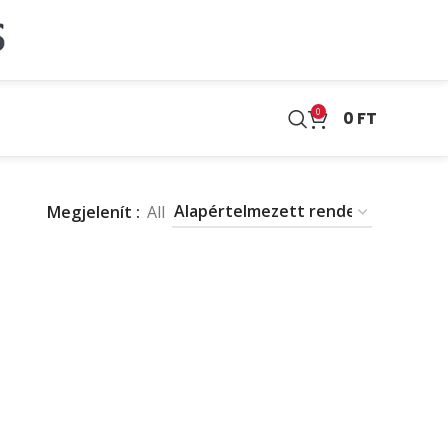
0
0
FT
Megjelenít
All