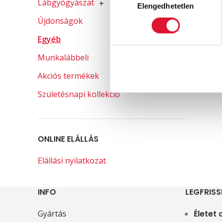
Lábgyógyászat
+
Elengedhetetlen
kiválasztása
Újdonságok
Egyéb
Munkalábbeli
Akciós termékek
Születésnapi kollekció
ONLINE ELÁLLÁS
Elállási nyilatkozat
INFO
LEGFRISS
Gyártás
Életet