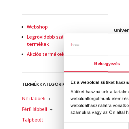
Webshop
Univer
Legrövidebb szállítással elérhető
termékek
Akciós termékek
Beleegyezés
Ez a weboldal sütiket haszn
TERMÉKKATEGÓRIA-SZŰRŐ
Sütiket használunk a tartal
Női lábbeli
+
weboldalforgalmunk elemzésé
weboldalhasználatra vonatko
Férfi lábbeli
+
számukra vagy az Ön által ha
Talpbetét
Hozzájárulás