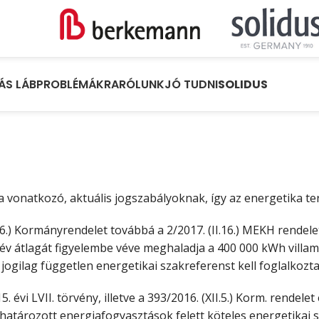
ÁS LÁBPROBLÉMÁKRA
RÓLUNK
JÓ TUDNI
SOLIDUS
 vonatkozó, aktuális jogszabályoknak, így az energetika ter
V.26.) Kormányrendelet továbbá a 2/2017. (II.16.) MEKH rende
év átlagát figyelembe véve meghaladja a 400 000 kWh villam
gilag független energetikai szakreferenst kell foglalkozta
. évi LVII. törvény, illetve a 393/2016. (XII.5.) Korm. rendelet
atározott energiafogyasztások felett köteles energetikai 