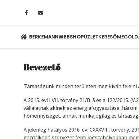
BERKEMANN
WEBSHOP
ÜZLETKERESŐ
MEGOLD
Bevezető
Társaságunk minden területen meg kíván felelni a
A 2015. évi LVII. törvény 21/B. § és a 122/2015. (
vállalatnak akinek az energiafogyasztása, három 
hőmennyiséget, annak munkajogilag és társaság jo
A jelenleg hatályos 2016. évi CXXXVIII. törvény, 2015
gazdálkodó szervezet fenti jogszabályokban megh