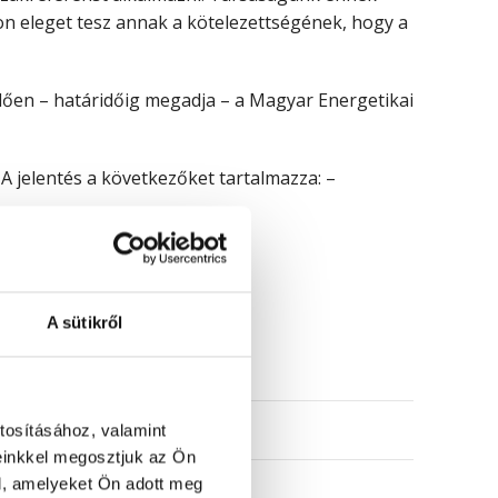
on eleget tesz annak a kötelezettségének, hogy a
lően – határidőig megadja – a Magyar Energetikai
 A jelentés a következőket tartalmazza: –
apcsolatot velünk.
A sütikről
1 597 386
2 756 033
tosításához, valamint
einkkel megosztjuk az Ön
l, amelyeket Ön adott meg
445,3