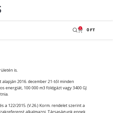
0
0
FT
ületén is.
let alapján 2016. december 21-től minden
os energiát, 100 000 m3 földgázt vagy 3400 GJ
tnia.
 és a 122/2015. (V.26.) Korm. rendelet szerint a
szakreferenst alkalmazni. Társaságunk ennek