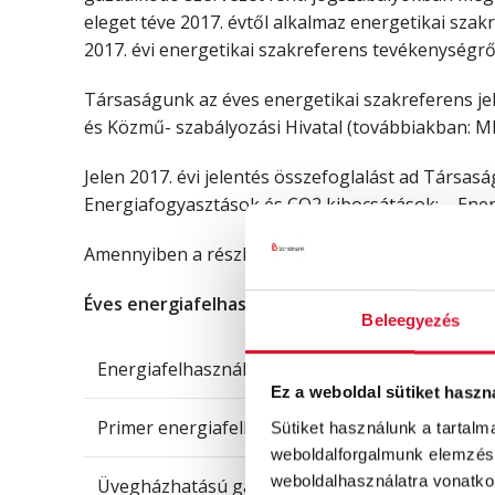
eleget téve 2017. évtől alkalmaz energetikai sza
2017. évi energetikai szakreferens tevékenységről 
Társaságunk az éves energetikai szakreferens je
és Közmű- szabályozási Hivatal (továbbiakban: M
Jelen 2017. évi jelentés összefoglalást ad Társas
Energiafogyasztások és CO2 kibocsátások; – Ener
Amennyiben a részletes éves szakreferens jelenté
Éves energiafelhasználási adatok:
Beleegyezés
Energiafelhasználás (kWh)
Ez a weboldal sütiket haszn
Primer energiafelhasználás (kWh)
Sütiket használunk a tartal
weboldalforgalmunk elemzésé
weboldalhasználatra vonatko
Üvegházhatású gázkibocsátás (CO2/t)