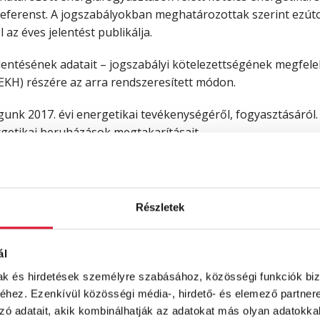
kreferenst. A jogszabályokban meghatározottak szerint ezút
az éves jelentést publikálja.
lentésének adatait – jogszabályi kötelezettségének megfele
EKH) részére az arra rendszeresített módon.
águnk 2017. évi energetikai tevékenységéről, fogyasztásáról.
getikai beruházások megtakarításait.
sre, annak adataira van szüksége, úgy kérjük, vegye fel a k
Részletek
ál
mak és hirdetések személyre szabásához, közösségi funkciók biz
hez. Ezenkívül közösségi média-, hirdető- és elemező partner
zó adatait, akik kombinálhatják az adatokat más olyan adatokka