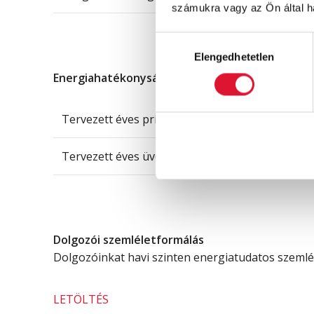
számukra vagy az Ön által ha
Hozzájárulás
Elengedhetetlen
kiválasztása
Energiahatékonysági beruházással elérhető, te
Tervezett éves primer energiamegtakarítás (kW
Tervezett éves üvegházhatású gázkibocsátás c
Dolgozói szemléletformálás
Dolgozóinkat havi szinten energiatudatos szemlél
LETÖLTÉS