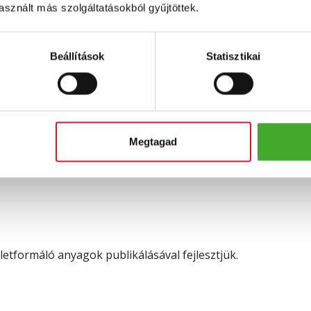
sznált más szolgáltatásokból gyűjtöttek.
Beállítások
Statisztikai
rvezett éves energiamegtakarítás:
h/év)
Megtagad
sökkentés (tonna CO2/év)
etformáló anyagok publikálásával fejlesztjük.