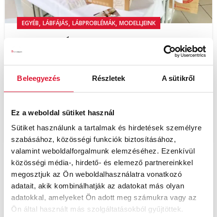
,
,
,
EGYÉB
LÁBFÁJÁS
LÁBPROBLÉMÁK
MODELLJEINK
Életet az éveknek
Brigitta
Számunkra ugyanis nagyon fontos az idősebb
Beleegyezés
Részletek
A sütikről
korosztály lábának egészsége. Éppen ezért
rendszeresen részt veszünk a Szövetség
rendezvénye...
Ez a weboldal sütiket használ
OLVASS TOVÁBB!
Sütiket használunk a tartalmak és hirdetések személyre
szabásához, közösségi funkciók biztosításához,
valamint weboldalforgalmunk elemzéséhez. Ezenkívül
közösségi média-, hirdető- és elemező partnereinkkel
megosztjuk az Ön weboldalhasználatra vonatkozó
adatait, akik kombinálhatják az adatokat más olyan
adatokkal, amelyeket Ön adott meg számukra vagy az
Ön által használt más szolgáltatásokból gyűjtöttek.