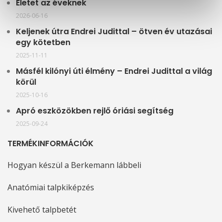
Életet az éveknek
2026-06-16
Keljenek útra Endrei Judittal – ötven év utazásai
egy kötetben
2025-11-11
Másfél kilónyi úti élmény – Endrei Judittal a világ
körül
2025-10-16
Apró eszközökben rejlő óriási segítség
2025-09-24
TERMÉKINFORMÁCIÓK
Hogyan készül a Berkemann lábbeli
Anatómiai talpkiképzés
Kivehető talpbetét