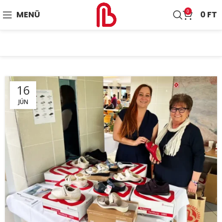
0
MENÜ
0
FT
16
JÚN