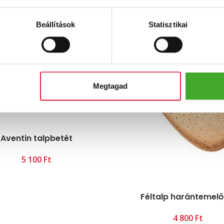
Beállítások
Statisztikai
Megtagad
Aventin talpbetét
Ft
Féltalp harántemelő
Ft