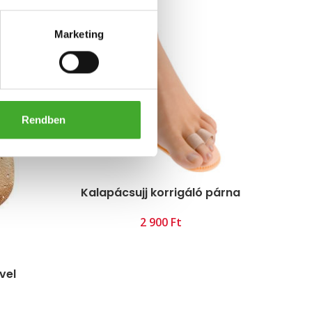
Marketing
Rendben
Kalapácsujj korrigáló párna
Ft
vel