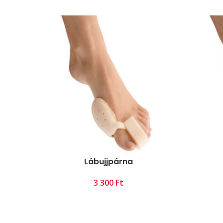
Lábujjpárna
Ft