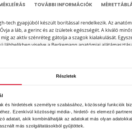
MÉKLEÍRÁS
TOVÁBBI INFORMÁCIÓK
MÉRETTÁBL
-tech gyapjúból készült borítással rendelkezik. Az anatómi
 Óvja a láb, a gerinc és az ízületek egészségét. A kiváló mi
 míg az aktív szénréteg gátolja a szagok kialakulását. Egys
 lábbelikben viselve a Berkemann anatómiai alátámasztását
s érdekében.
Részletek
ál
mak és hirdetések személyre szabásához, közösségi funkciók biz
hez. Ezenkívül közösségi média-, hirdető- és elemező partner
zó adatait, akik kombinálhatják az adatokat más olyan adatokka
sznált más szolgáltatásokból gyűjtöttek.