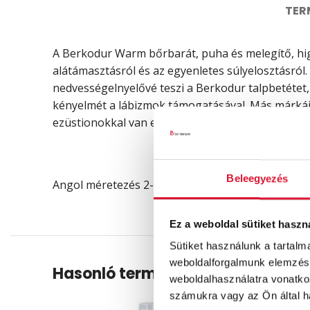
TER
A Berkodur Warm bőrbarát, puha és melegítő, high
alátámasztásról és az egyenletes súlyelosztásról.
nedvességelnyelővé teszi a Berkodur talpbetétet,
kényelmét a lábizmok támogatásával. Más márkájú
ezüstionokkal van ellátva az antibakteriális hatá
Beleegyezés
Angol méretezés 2-estől 13-as méretig / 1 pár
Ez a weboldal sütiket haszn
Sütiket használunk a tartal
weboldalforgalmunk elemzésé
Hasonló termékek
weboldalhasználatra vonatko
számukra vagy az Ön által ha