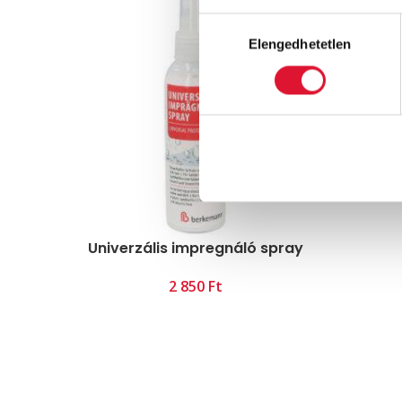
Hozzájárulás
Elengedhetetlen
kiválasztása
Univerzális impregnáló spray
Ft