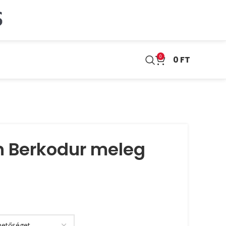
0
0
FT
 Berkodur meleg