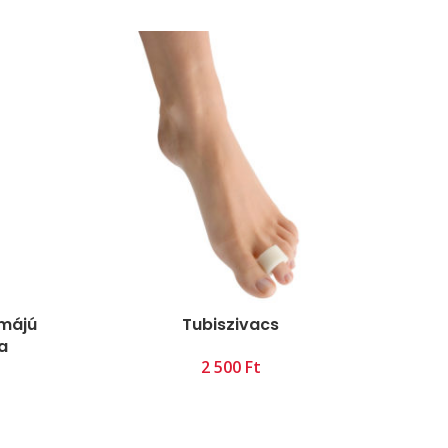
májú
Tubiszivacs
a
Ft