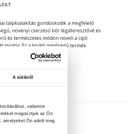
ÁZAT
ai talpkialakítás gondoskodik a megfelelő
nőségű, növényi cserzésű bőr légáteresztővé és
zerű és természetes módon növeli a cipő
 nyújtja. Ez a kiváló minőségű termék
A sütikről
tosításához, valamint
einkkel megosztjuk az Ön
l, amelyeket Ön adott meg