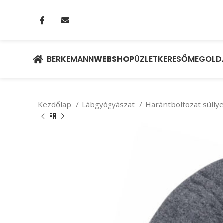
BERKEMANN
WEBSHOP
ÜZLETKERESŐ
MEGOLD
Kezdőlap
Lábgyógyászat
Harántboltozat süll