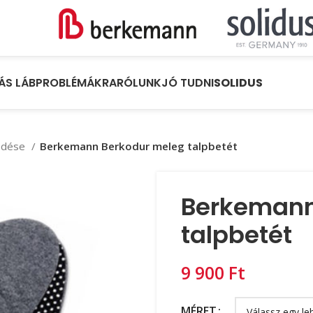
ÁS LÁBPROBLÉMÁKRA
RÓLUNK
JÓ TUDNI
SOLIDUS
yedése
Berkemann Berkodur meleg talpbetét
Berkemann
talpbetét
Ft
MÉRET