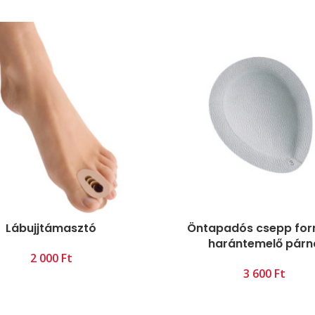
Lábujjtámasztó
Öntapadós csepp for
harántemelő párn
Ft
Ft