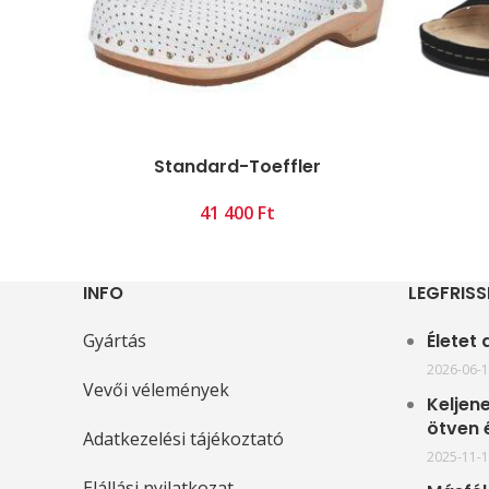
Standard-Toeffler
Ft
INFO
LEGFRISS
Gyártás
Életet
2026-06-
Vevői vélemények
Keljene
ötven 
Adatkezelési tájékoztató
2025-11-
Elállási nyilatkozat