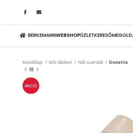
BERKEMANN
WEBSHOP
ÜZLETKERESŐ
MEGOLD
Kezdőlap
Női lábbeli
Női szandál
Donetta
AKCIÓ
Ft
Ft
Ft
Ft