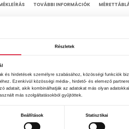
MÉKLEÍRÁS
TOVÁBBI INFORMÁCIÓK
MÉRETTÁBL
etre: a lábfejen, a boka első és hátsó részén.
talpforma gondoskodik, a beépített rezgéscsillapító pedig kí
Részletek
ő.
ál
mak és hirdetések személyre szabásához, közösségi funkciók biz
hez. Ezenkívül közösségi média-, hirdető- és elemező partner
zó adatait, akik kombinálhatják az adatokat más olyan adatokka
sznált más szolgáltatásokból gyűjtöttek.
Beállítások
Statisztikai