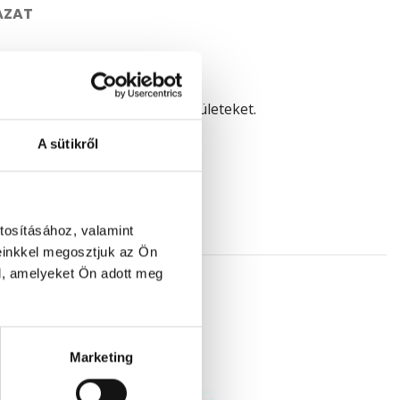
ÁZAT
méli a gerincoszlopot és az ízületeket.
A sütikről
tosításához, valamint
einkkel megosztjuk az Ön
l, amelyeket Ön adott meg
Marketing