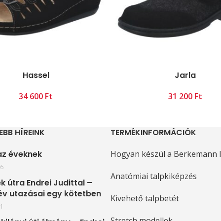
Hassel
Jarla
Ft
Ft
EBB HÍREINK
TERMÉKINFORMÁCIÓK
 az éveknek
Hogyan készül a Berkemann l
16
Anatómiai talpkiképzés
k útra Endrei Judittal –
év utazásai egy kötetben
Kivehető talpbetét
11
Stretch modellek