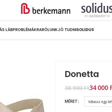
ÁS LÁBPROBLÉMÁKRA
RÓLUNK
JÓ TUDNI
SOLIDUS
Donetta
34 000
38 900
Ft
MÉRET