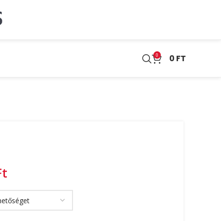
0
0
FT
Ft