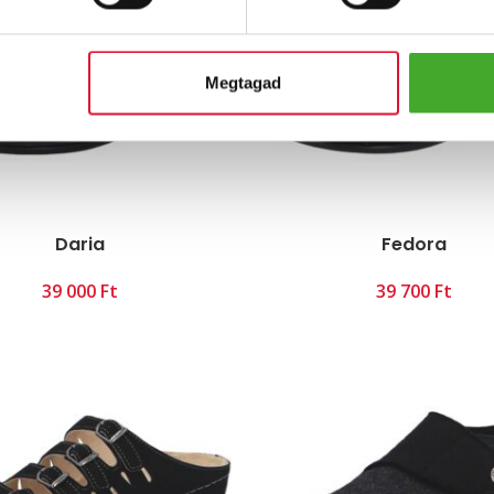
Megtagad
Daria
Fedora
Ft
Ft