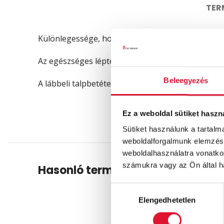
TER
Különlegessége, hogy három ponton igazítható mér
Az egészséges léptekről az anatómiai kialapítású 
Beleegyezés
A lábbeli talpbetéte kivehető, mosható, cserélhet
Ez a weboldal sütiket haszn
Sütiket használunk a tartal
weboldalforgalmunk elemzésé
weboldalhasználatra vonatko
számukra vagy az Ön által ha
Hasonló termékek
Hozzájárulás
Elengedhetetlen
kiválasztása