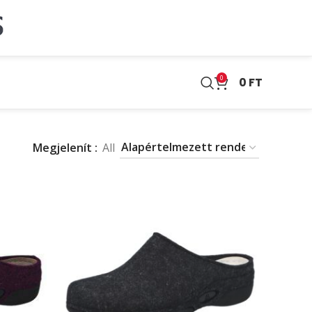
0
0
FT
Megjelenít
All