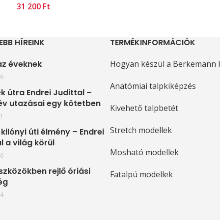
Ft
EBB HÍREINK
TERMÉKINFORMÁCIÓK
 az éveknek
Hogyan készül a Berkemann l
16
Anatómiai talpkiképzés
k útra Endrei Judittal –
év utazásai egy kötetben
Kivehető talpbetét
11
Stretch modellek
kilónyi úti élmény – Endrei
l a világ körül
Mosható modellek
16
szközökben rejlő óriási
Fatalpú modellek
ég
24