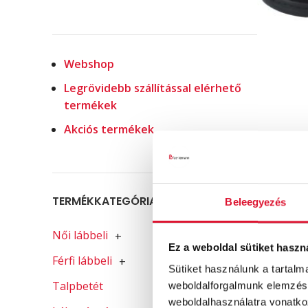
Webshop
Legrövidebb szállítással elérhető
termékek
Akciós termékek
TERMÉKKATEGÓRIA-SZŰRŐ
Beleegyezés
Női lábbeli
+
Ez a weboldal sütiket haszn
Férfi lábbeli
+
Sütiket használunk a tartal
Talpbetét
weboldalforgalmunk elemzésé
weboldalhasználatra vonatko