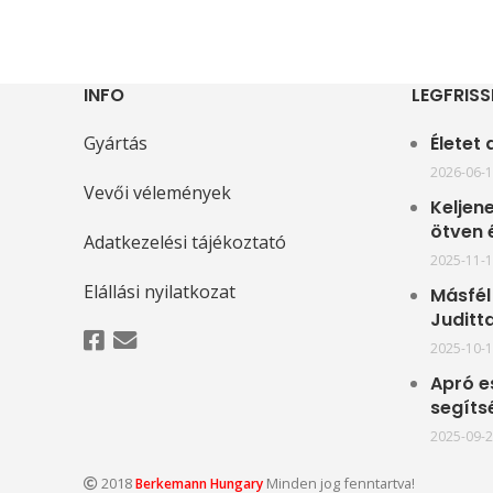
INFO
LEGFRISS
Gyártás
Életet
2026-06-
Vevői vélemények
Keljene
ötven 
Adatkezelési tájékoztató
2025-11-
Elállási nyilatkozat
Másfél 
Juditta
2025-10-
Apró e
segíts
2025-09-
2018
Minden jog fenntartva!
Berkemann Hungary