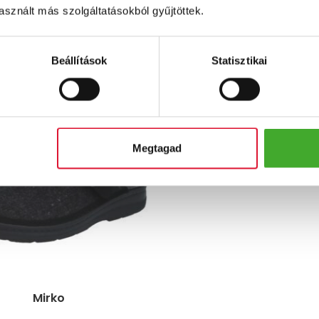
sznált más szolgáltatásokból gyűjtöttek.
Jarla
Donata
Ft
Ft
Beállítások
Statisztikai
Megtagad
Mirko