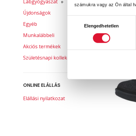
Lábgyógyászat
+
számukra vagy az Ön által ha
Újdonságok
Hozzájárulás
Egyéb
Elengedhetetlen
kiválasztása
Munkalábbeli
Akciós termékek
Születésnapi kollekció
ONLINE ELÁLLÁS
Elállási nyilatkozat