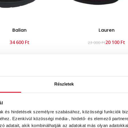
Balian
Lauren
Ft
20 100
Ft
23 000
Ft
Részletek
ál
mak és hirdetések személyre szabásához, közösségi funkciók biz
hez. Ezenkívül közösségi média-, hirdető- és elemező partner
zó adatait, akik kombinálhatják az adatokat más olyan adatokka