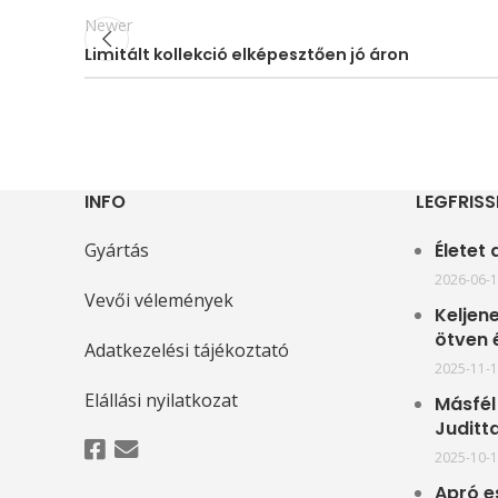
Newer
Limitált kollekció elképesztően jó áron
INFO
LEGFRISS
Gyártás
Életet
2026-06-
Vevői vélemények
Keljene
ötven 
Adatkezelési tájékoztató
2025-11-
Elállási nyilatkozat
Másfél 
Juditta
2025-10-
Apró e