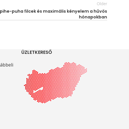
Older
 pihe-puha filcek és maximális kényelem a hűvös
hónapokban
ÜZLETKERESŐ
ábbeli