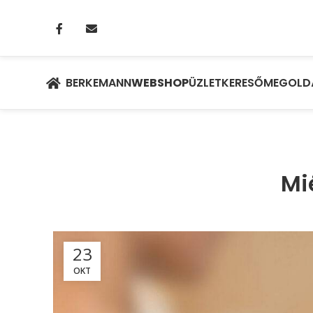
BERKEMANN
WEBSHOP
ÜZLETKERESŐ
MEGOLD
Mi
23
OKT