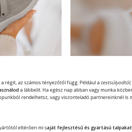
 a régit, az számos tényezőtől függ. Például a
testsúlyodtól
asználod
a lábbelit. Ha egész nap abban vagy munka közben
hopunkból rendelhetsz, vagy viszonteladó partnereinknél is 
ártótól eltérően mi s
aját fejlesztésű és gyártású talpaka