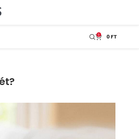
0
0
FT
ét?