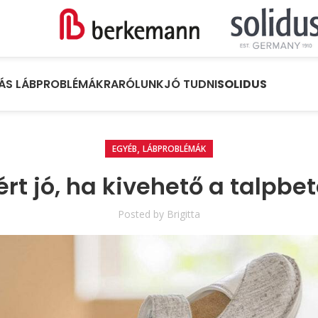
ÁS LÁBPROBLÉMÁKRA
RÓLUNK
JÓ TUDNI
SOLIDUS
,
EGYÉB
LÁBPROBLÉMÁK
ért jó, ha kivehető a talpbet
Posted by
Brigitta