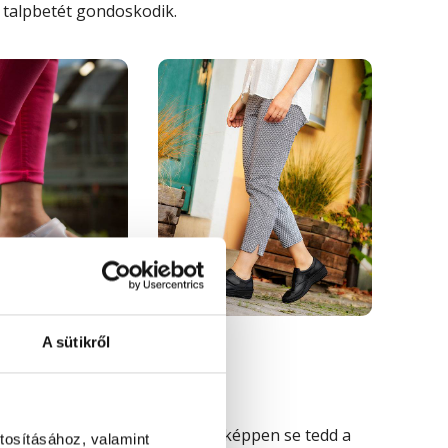
talpbetét gondoskodik.
JANNA
DENISE
A sütikről
ékleten szárítsd meg
, semmiképpen se tedd a
tosításához, valamint