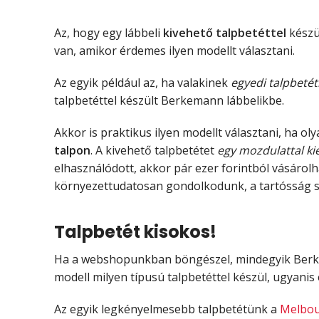
Az, hogy egy lábbeli
kivehető talpbetéttel
készü
van, amikor érdemes ilyen modellt választani.
Az egyik például az, ha valakinek
egyedi talpbetét
talpbetéttel készült Berkemann lábbelikbe.
Akkor is praktikus ilyen modellt választani, ha ol
talpon
. A kivehető talpbetétet
egy mozdulattal k
elhasználódott, akkor pár ezer forintból vásárolh
környezettudatosan gondolkodunk, a tartósság s
Talpbetét kisokos!
Ha a webshopunkban böngészel, mindegyik Berkeman
modell milyen típusú talpbetéttel készül, ugyani
Az egyik legkényelmesebb talpbetétünk a
Melbo