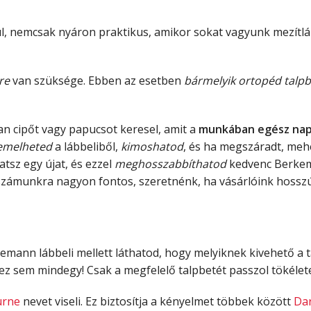
l, nemcsak nyáron praktikus, amikor sokat vagyunk mezítláb
re
van szüksége. Ebben az esetben
bármelyik ortopéd talpb
yan cipőt vagy papucsot keresel, amit a
munkában egész nap 
iemelheted
a lábbeliből,
kimoshatod
, és ha megszáradt, mehe
atsz egy újat, és ezzel
meghosszabbíthatod
kedvenc Berkem
zámunkra nagyon fontos, szeretnénk, ha vásárlóink hosszú
n lábbeli mellett láthatod, hogy melyiknek kivehető a talp
s ez sem mindegy! Csak a megfelelő talpbetét passzol tökéle
urne
nevet viseli. Ez biztosítja a kényelmet többek között
Dar