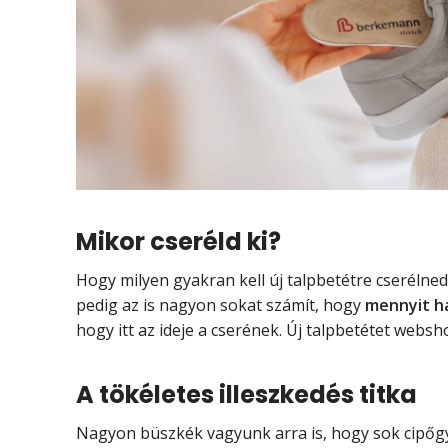
Mikor cseréld ki?
Hogy milyen gyakran kell új talpbetétre cserélned
pedig az is nagyon sokat számít, hogy
mennyit h
hogy itt az ideje a cserének. Új talpbetétet webs
A tökéletes illeszkedés titka
Nagyon büszkék vagyunk arra is, hogy sok cipőgy