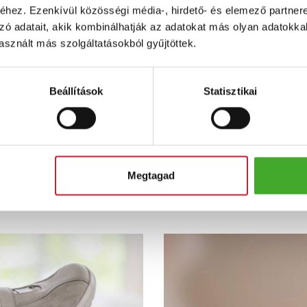
hez. Ezenkívül közösségi média-, hirdető- és elemező partner
zó adatait, akik kombinálhatják az adatokat más olyan adatokka
sznált más szolgáltatásokból gyűjtöttek.
Beállítások
Statisztikai
RNE
AVENTIN
ME
Megtagad