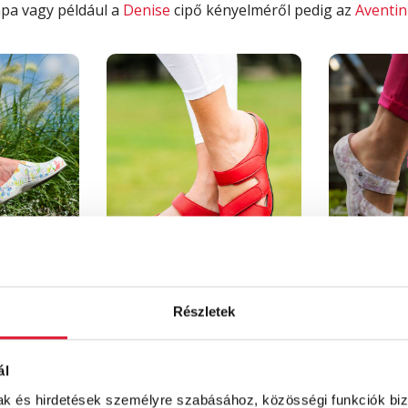
pa vagy például a
Denise
cipő kényelméről pedig az
Aventin
FELIA
Részletek
ál
zerrel, kímélő programon
moshatod ki. Mindig
szobahőmérs
mak és hirdetések személyre szabásához, közösségi funkciók biz