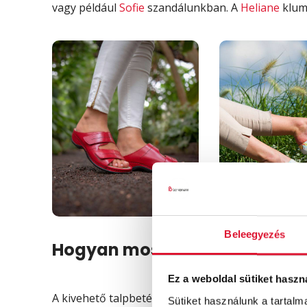
vagy például
Sofie
szandálunkban. A
Heliane
klum
DARIA
ELIZA
Beleegyezés
Hogyan moshatod ki?
Ez a weboldal sütiket haszn
A kivehető talpbetéteket
30 fokon, kímélő mosós
Sütiket használunk a tartal