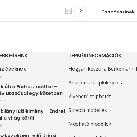
Csodás színek,
EBB HÍREINK
TERMÉKINFORMÁCIÓK
 az éveknek
Hogyan készül a Berkemann l
16
Anatómiai talpkiképzés
k útra Endrei Judittal –
év utazásai egy kötetben
Kivehető talpbetét
11
Stretch modellek
kilónyi úti élmény – Endrei
l a világ körül
Mosható modellek
16
szközökben rejlő óriási