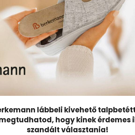
kemann lábbeli kivehető talpbetétt
l megtudhatod, hogy kinek érdemes i
szandált választania!