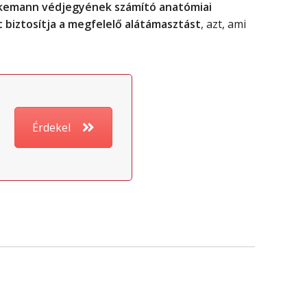
emann védjegyének számító anatómiai
 biztosítja a megfelelő alátámasztást
, azt, ami
Érdekel