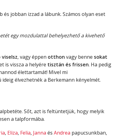
 és jobban izzad a lábunk. Számos olyan eset
etét egy mozdulattal behelyezhető a kivehető
viselsz
, vagy éppen
otthon
vagy benne
sokat
t is vissza a helyére
tisztán és frissen
. Ha pedig
annod élettartamát! Mivel mi
 ideig élvezhetnék a Berkemann kényelmét.
betéte. Sőt, azt is feltüntetjük, hogy melyik
tesen a talpformába.
ia
,
Eliza
,
Felia
,
Janna
és
Andrea
papucsunkban,