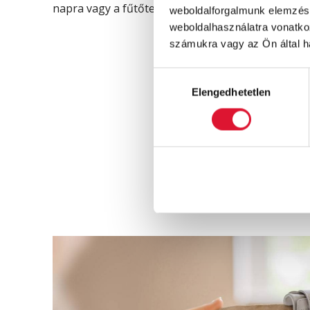
napra vagy a fűtőtestre.
weboldalforgalmunk elemzésé
weboldalhasználatra vonatko
számukra vagy az Ön által ha
Hozzájárulás
Elengedhetetlen
kiválasztása
MELBOU