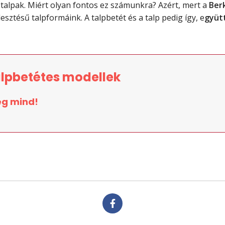
talpak. Miért olyan fontos ez számunkra? Azért, mert a
Berk
lesztésű talpformáink. A talpbetét és a talp pedig így, e
gyütt
alpbetétes modellek
eg mind!