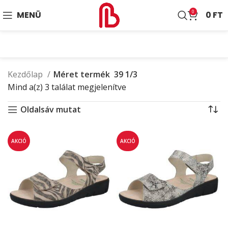
0
MENÜ
0
FT
Kezdőlap
Méret termék
39 1/3
Mind a(z) 3 találat megjelenítve
Oldalsáv mutat
AKCIÓ
AKCIÓ