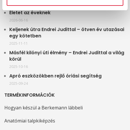
Életet az éveknek
2026-06-16
Keljenek útra Endrei Judittal – ötven év utazásai
egy kötetben
2025-11-11
Másfél kilónyi úti élmény – Endrei Judittal a világ
körül
2025-10-16
Apró eszközökben rejlő óriási segítség
2025-09-24
TERMÉKINFORMÁCIÓK
Hogyan készül a Berkemann lábbeli
Anatómiai talpkiképzés