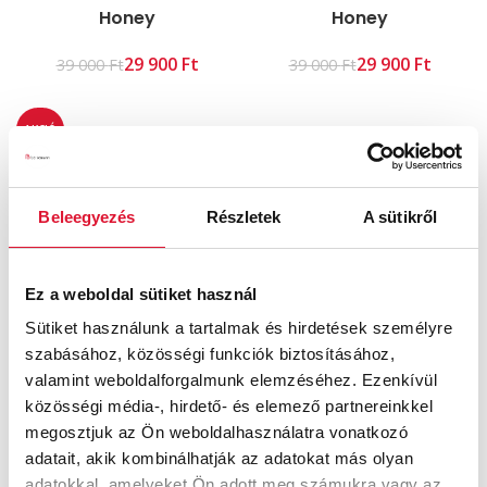
Honey
Honey
29 900
Ft
29 900
Ft
39 000
Ft
39 000
Ft
AKCIÓ
Beleegyezés
Részletek
A sütikről
Ez a weboldal sütiket használ
Sütiket használunk a tartalmak és hirdetések személyre
Greta
szabásához, közösségi funkciók biztosításához,
24 900
Ft
45 000
Ft
valamint weboldalforgalmunk elemzéséhez. Ezenkívül
közösségi média-, hirdető- és elemező partnereinkkel
megosztjuk az Ön weboldalhasználatra vonatkozó
adatait, akik kombinálhatják az adatokat más olyan
adatokkal, amelyeket Ön adott meg számukra vagy az