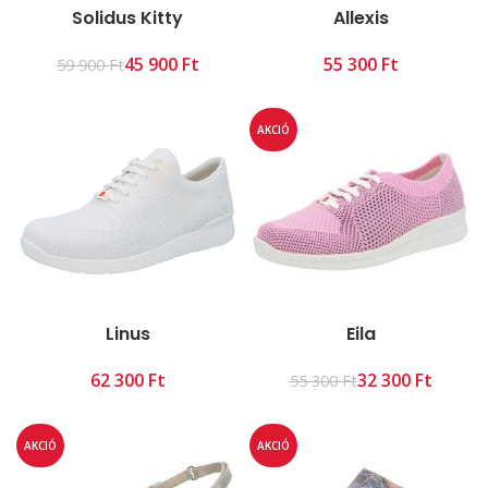
Solidus Kitty
Allexis
45 900
Ft
Ft
59 900
Ft
AKCIÓ
Linus
Eila
Ft
32 300
Ft
55 300
Ft
AKCIÓ
AKCIÓ