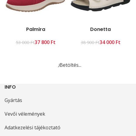
Palmira
Donetta
37 800
Ft
34 000
Ft
53 000
Ft
38 900
Ft
Betöltés...
INFO
Gyártás
Vevői vélemények
Adatkezelési tájékoztató