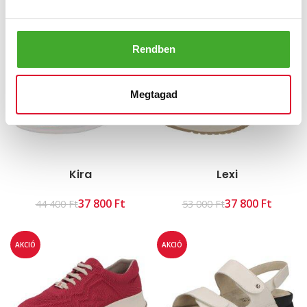
35 900
Ft
35 900
Ft
39 000
Ft
39 000
Ft
AKCIÓ
AKCIÓ
Rendben
Megtagad
Kira
Lexi
37 800
Ft
37 800
Ft
44 400
Ft
53 000
Ft
AKCIÓ
AKCIÓ