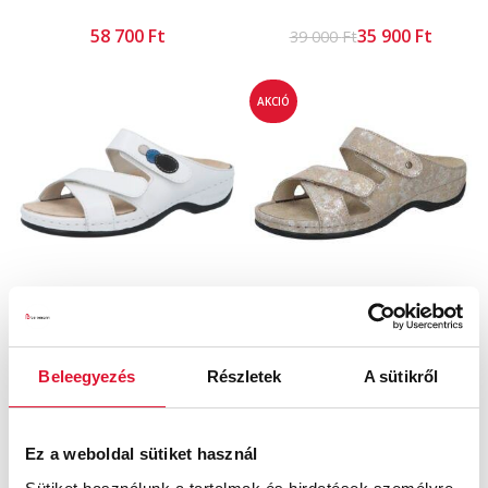
Ft
35 900
Ft
39 000
Ft
AKCIÓ
Felia
Felia
Ft
35 900
Ft
39 000
Ft
Beleegyezés
Részletek
A sütikről
AKCIÓ
AKCIÓ
Ez a weboldal sütiket használ