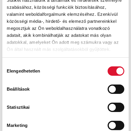
Sütiket használunk a tartalmak és hirdetések személyre
szabásához, közösségi funkciók biztosításához,
valamint weboldalforgalmunk elemzéséhez. Ezenkívül
közösségi média-, hirdető- és elemező partnereinkkel
megosztjuk az Ön weboldalhasználatra vonatkozó
Felia
Felia
adatait, akik kombinálhatják az adatokat más olyan
adatokkal, amelyeket Ön adott meg számukra vagy az
35 900
Ft
35 900
Ft
39 000
Ft
39 000
Ft
Ön által használt más szolgáltatásokból gyűjtöttek.
Hozzájárulás
AKCIÓ
AKCIÓ
Elengedhetetlen
kiválasztása
Beállítások
Statisztikai
Felia
Felia
Marketing