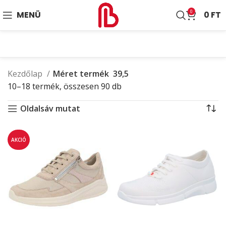
0
MENÜ
0
FT
Kezdőlap
Méret termék
39,5
10–18 termék, összesen 90 db
Oldalsáv mutat
AKCIÓ