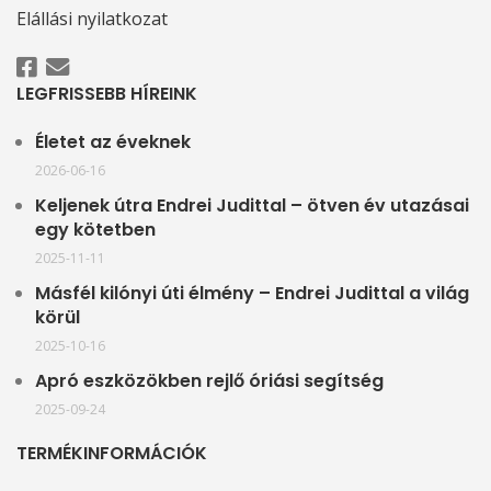
Elállási nyilatkozat
LEGFRISSEBB HÍREINK
Életet az éveknek
2026-06-16
Keljenek útra Endrei Judittal – ötven év utazásai
egy kötetben
2025-11-11
Másfél kilónyi úti élmény – Endrei Judittal a világ
körül
2025-10-16
Apró eszközökben rejlő óriási segítség
2025-09-24
TERMÉKINFORMÁCIÓK