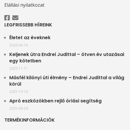
Elállási nyilatkozat
LEGFRISSEBB HÍREINK
Életet az éveknek
2026-06-16
Keljenek útra Endrei Judittal – ötven év utazásai
egy kötetben
2025-11-11
Másfél kilónyi úti élmény – Endrei Judittal a világ
körül
2025-10-16
Apró eszközökben rejlő óriási segítség
2025-09-24
TERMÉKINFORMÁCIÓK