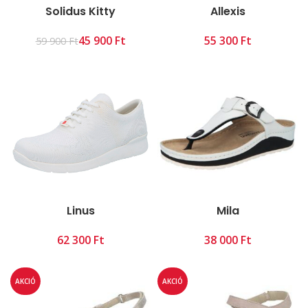
Solidus Kitty
Allexis
45 900
Ft
Ft
59 900
Ft
Linus
Mila
Ft
Ft
AKCIÓ
AKCIÓ