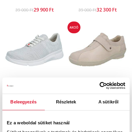
29 900
Ft
32 300
Ft
39 000
Ft
39 000
Ft
AKCIÓ
Pinar
Josie
Ft
42 800
Ft
54 900
Ft
Beleegyezés
Részletek
A sütikről
AKCIÓ
Ez a weboldal sütiket használ