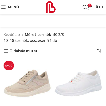
0
MENÜ
0
FT
Kezdőlap
Méret termék
40 2/3
10–18 termék, összesen 91 db
Oldalsáv mutat
AKCIÓ