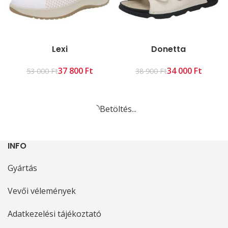
Lexi
Donetta
37 800
Ft
34 000
Ft
53 000
Ft
38 900
Ft
Betöltés...
INFO
Gyártás
Vevői vélemények
Adatkezelési tájékoztató