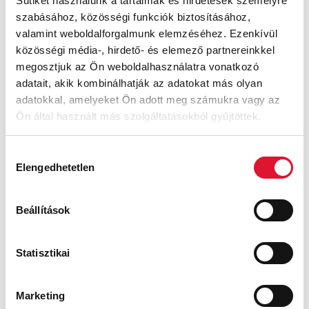
Sütiket használunk a tartalmak és hirdetések személyre
szabásához, közösségi funkciók biztosításához,
valamint weboldalforgalmunk elemzéséhez. Ezenkívül
közösségi média-, hirdető- és elemező partnereinkkel
megosztjuk az Ön weboldalhasználatra vonatkozó
Felia
Felia
adatait, akik kombinálhatják az adatokat más olyan
adatokkal, amelyeket Ön adott meg számukra vagy az
35 900
Ft
Ft
39 000
Ft
Ön által használt más szolgáltatásokból gyűjtöttek.
Hozzájárulás
AKCIÓ
AKCIÓ
Elengedhetetlen
kiválasztása
Beállítások
Statisztikai
Felia
Felia
Marketing