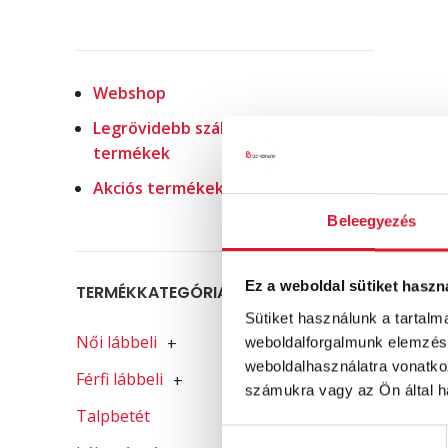
Webshop
Legrövidebb szállítással elérhető
termékek
Akciós termékek
Beleegyezés
Ez a weboldal sütiket haszn
TERMÉKKATEGÓRIA-SZŰRŐ
Sütiket használunk a tartal
Női lábbeli
+
weboldalforgalmunk elemzésé
weboldalhasználatra vonatko
Férfi lábbeli
+
számukra vagy az Ön által ha
Talpbetét
Hozzájárulás