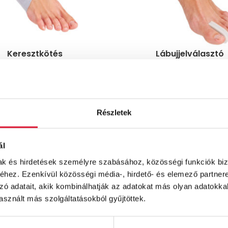
Keresztkötés
Lábujjelválasztó
Ft
Ft
Részletek
ál
mak és hirdetések személyre szabásához, közösségi funkciók biz
hez. Ezenkívül közösségi média-, hirdető- és elemező partner
zó adatait, akik kombinálhatják az adatokat más olyan adatokka
sznált más szolgáltatásokból gyűjtöttek.