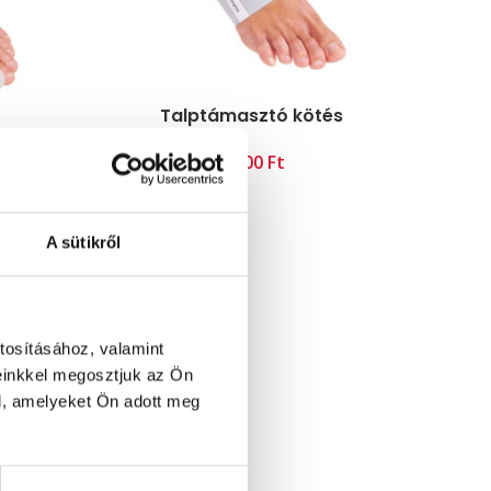
Talptámasztó kötés
Ft
A sütikről
tosításához, valamint
einkkel megosztjuk az Ön
l, amelyeket Ön adott meg