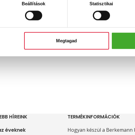
Beállítások
Statisztikai
alptámasztó kötés
Valex D Hallux nappali 
harántemelővel
Ft
Ft
Megtagad
EBB HÍREINK
TERMÉKINFORMÁCIÓK
 az éveknek
Hogyan készül a Berkemann l