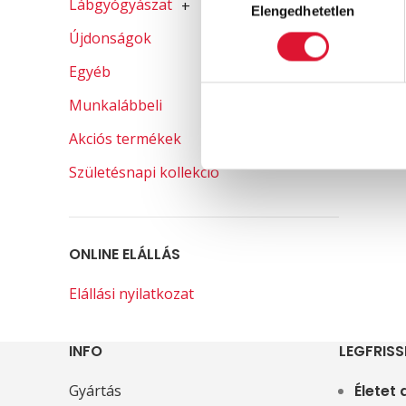
Lábgyógyászat
+
Elengedhetetlen
kiválasztása
T
Újdonságok
Egyéb
Munkalábbeli
Akciós termékek
Születésnapi kollekció
ONLINE ELÁLLÁS
Elállási nyilatkozat
INFO
LEGFRISS
Gyártás
Életet