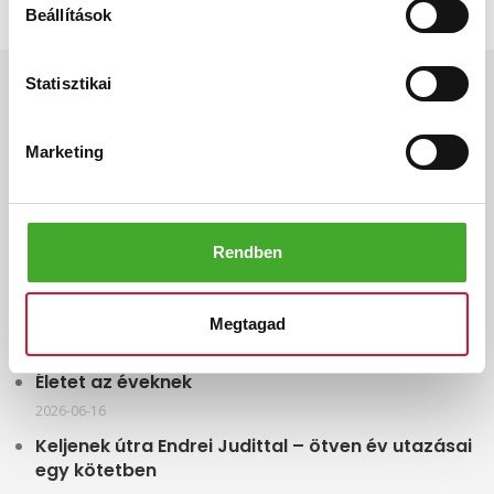
Beállítások
INFO
Statisztikai
Gyártás
Marketing
Vevői vélemények
Adatkezelési tájékoztató
Rendben
Elállási nyilatkozat
Megtagad
LEGFRISSEBB HÍREINK
Életet az éveknek
2026-06-16
Keljenek útra Endrei Judittal – ötven év utazásai
egy kötetben