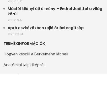
2025-11-11
Másfél kilónyi úti élmény – Endrei Judittal a világ
körül
2025-10-16
Apró eszközökben rejlő óriási segítség
2025-09-24
TERMÉKINFORMÁCIÓK
Hogyan készül a Berkemann lábbeli
Anatómiai talpkiképzés
Kivehető talpbetét
Stretch modellek
Mosható modellek