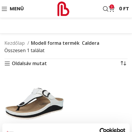
0
MENÜ
0
FT
Kezdőlap
Modell forma termék
Caldera
Összesen 1 találat
Oldalsáv mutat