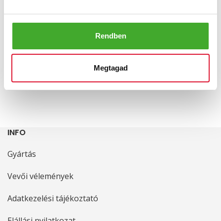
Rendben
Greta
Solidus Kate
Megtagad
24 900
Ft
45 000
Ft
45 000
Ft
63 200
Ft
INFO
Gyártás
Vevői vélemények
Adatkezelési tájékoztató
Elállási nyilatkozat