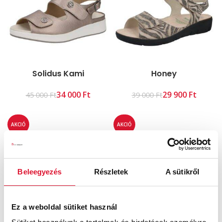
Solidus Kami
Honey
34 000
Ft
29 900
Ft
45 000
Ft
39 000
Ft
AKCIÓ
AKCIÓ
Beleegyezés
Részletek
A sütikről
Ez a weboldal sütiket használ
Honey
Honey