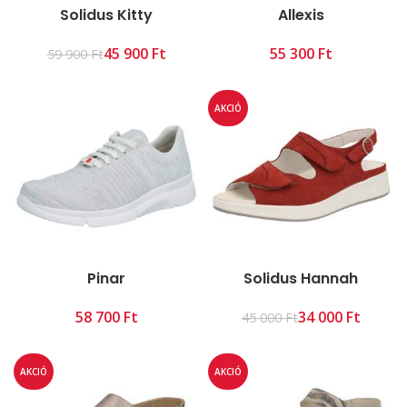
Solidus Kitty
Allexis
45 900
Ft
Ft
59 900
Ft
AKCIÓ
Pinar
Solidus Hannah
Ft
34 000
Ft
45 000
Ft
AKCIÓ
AKCIÓ