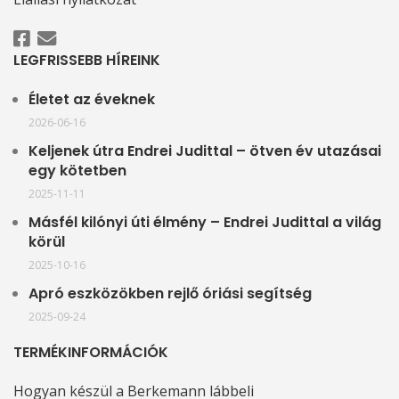
LEGFRISSEBB HÍREINK
Életet az éveknek
2026-06-16
Keljenek útra Endrei Judittal – ötven év utazásai
egy kötetben
2025-11-11
Másfél kilónyi úti élmény – Endrei Judittal a világ
körül
2025-10-16
Apró eszközökben rejlő óriási segítség
2025-09-24
TERMÉKINFORMÁCIÓK
Hogyan készül a Berkemann lábbeli