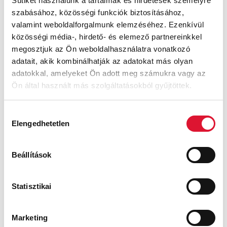
Sütiket használunk a tartalmak és hirdetések személyre
szabásához, közösségi funkciók biztosításához,
29 900
Ft
29 900
Ft
39 000
Ft
39 000
Ft
valamint weboldalforgalmunk elemzéséhez. Ezenkívül
közösségi média-, hirdető- és elemező partnereinkkel
AKCIÓ
AKCIÓ
megosztjuk az Ön weboldalhasználatra vonatkozó
adatait, akik kombinálhatják az adatokat más olyan
adatokkal, amelyeket Ön adott meg számukra vagy az
Ön által használt más szolgáltatásokból gyűjtöttek.
Hozzájárulás
Elengedhetetlen
kiválasztása
Solidus Greta
Solidus Moni
Beállítások
32 300
Ft
35 900
Ft
45 000
Ft
39 000
Ft
Statisztikai
AKCIÓ
AKCIÓ
Marketing