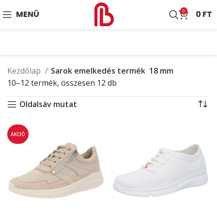
0
MENÜ
0
FT
Kezdőlap
Sarok emelkedés termék
18 mm
10–12 termék, összesen 12 db
Oldalsáv mutat
AKCIÓ