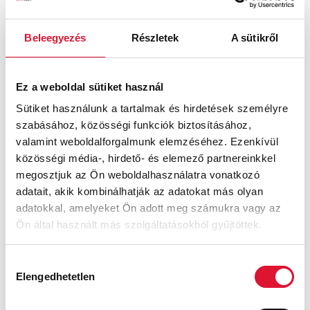
Solidus Kitty
Beleegyezés
Részletek
A sütikről
45 900
Ft
59 900
Ft
Ez a weboldal sütiket használ
Sütiket használunk a tartalmak és hirdetések személyre
szabásához, közösségi funkciók biztosításához,
valamint weboldalforgalmunk elemzéséhez. Ezenkívül
közösségi média-, hirdető- és elemező partnereinkkel
megosztjuk az Ön weboldalhasználatra vonatkozó
adatait, akik kombinálhatják az adatokat más olyan
adatokkal, amelyeket Ön adott meg számukra vagy az
Ön által használt más szolgáltatásokból gyűjtöttek.
Hozzájárulás
Elengedhetetlen
kiválasztása