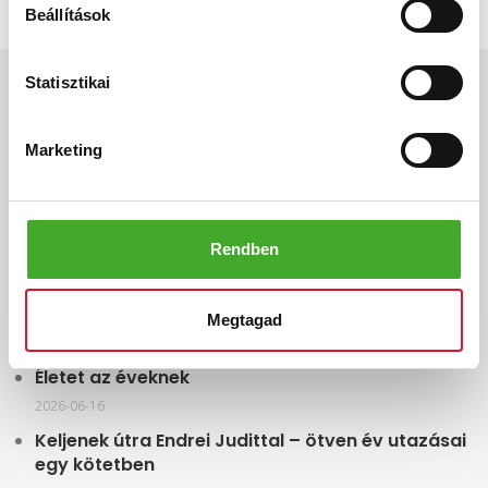
Beállítások
INFO
Statisztikai
Gyártás
Marketing
Vevői vélemények
Adatkezelési tájékoztató
Rendben
Elállási nyilatkozat
Megtagad
LEGFRISSEBB HÍREINK
Életet az éveknek
2026-06-16
Keljenek útra Endrei Judittal – ötven év utazásai
egy kötetben