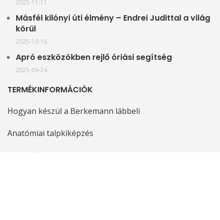
2025-11-11
Másfél kilónyi úti élmény – Endrei Judittal a világ
körül
2025-10-16
Apró eszközökben rejlő óriási segítség
2025-09-24
TERMÉKINFORMÁCIÓK
Hogyan készül a Berkemann lábbeli
Anatómiai talpkiképzés
Kivehető talpbetét
Stretch modellek
Mosható modellek