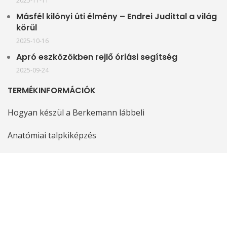
2025-11-11
Másfél kilónyi úti élmény – Endrei Judittal a világ
körül
2025-10-16
Apró eszközökben rejlő óriási segítség
2025-09-24
TERMÉKINFORMÁCIÓK
Hogyan készül a Berkemann lábbeli
Anatómiai talpkiképzés
Kivehető talpbetét
Stretch modellek
Mosható modellek
Fatalpú modellek