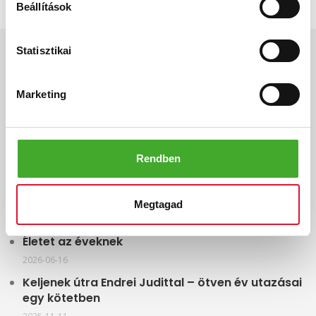
Beállítások
INFO
Statisztikai
Gyártás
Marketing
Vevői vélemények
Adatkezelési tájékoztató
Rendben
Elállási nyilatkozat
Megtagad
LEGFRISSEBB HÍREINK
Életet az éveknek
2026-06-16
Keljenek útra Endrei Judittal – ötven év utazásai
egy kötetben