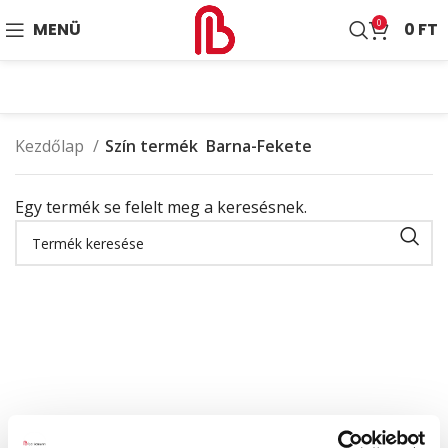
0
MENÜ
0
FT
Kezdőlap
Szín termék
Barna-Fekete
Egy termék se felelt meg a keresésnek.