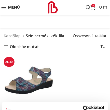
0
MENÜ
0
FT
Kezdőlap
Szín termék
kék-lila
Összesen 1 találat
Oldalsáv mutat
AKCIÓ
Honey