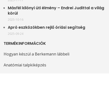
2025-11-11
Másfél kilónyi úti élmény – Endrei Judittal a világ
körül
2025-10-16
Apró eszközökben rejlő óriási segítség
2025-09-24
TERMÉKINFORMÁCIÓK
Hogyan készül a Berkemann lábbeli
Anatómiai talpkiképzés
Kivehető talpbetét
Stretch modellek
Mosható modellek
Fatalpú modellek