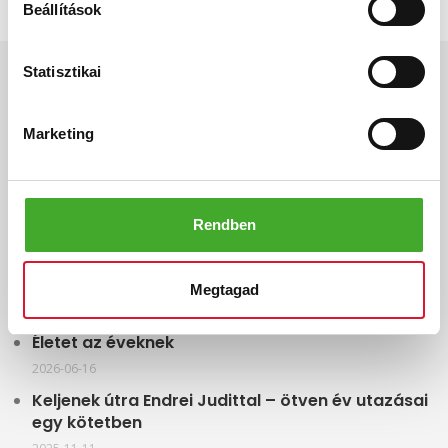
Beállítások
INFO
Statisztikai
Gyártás
Marketing
Vevői vélemények
Adatkezelési tájékoztató
Rendben
Elállási nyilatkozat
Megtagad
LEGFRISSEBB HÍREINK
Életet az éveknek
2026-06-16
Keljenek útra Endrei Judittal – ötven év utazásai
egy kötetben