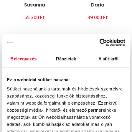
Susanna
Daria
Ft
Ft
Beleegyezés
Részletek
A sütikről
Ez a weboldal sütiket használ
Sütiket használunk a tartalmak és hirdetések személyre
Leni
Larena
szabásához, közösségi funkciók biztosításához,
Ft
Ft
valamint weboldalforgalmunk elemzéséhez. Ezenkívül
közösségi média-, hirdető- és elemező partnereinkkel
megosztjuk az Ön weboldalhasználatra vonatkozó
adatait, akik kombinálhatják az adatokat más olyan
adatokkal, amelyeket Ön adott meg számukra vagy az