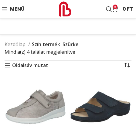
0
MENÜ
0
FT
Kezdőlap
Szín termék
Szürke
Mind a(z) 4 találat megjelenítve
Oldalsáv mutat