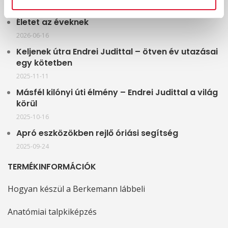
Életet az éveknek
2026-06-16
Keljenek útra Endrei Judittal – ötven év utazásai
egy kötetben
2025-11-11
Másfél kilónyi úti élmény – Endrei Judittal a világ
körül
2025-10-16
Apró eszközökben rejlő óriási segítség
2025-09-24
TERMÉKINFORMÁCIÓK
Hogyan készül a Berkemann lábbeli
Anatómiai talpkiképzés