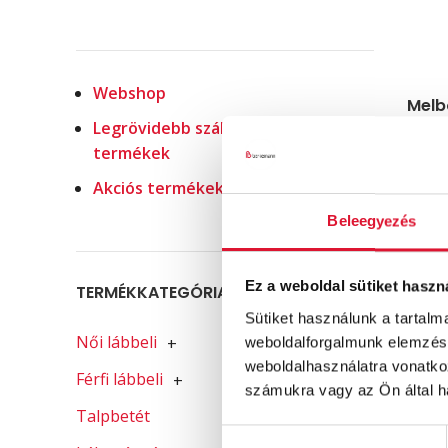
Webshop
Melb
Legrövidebb szállítással elérhető
termékek
Akciós termékek
Beleegyezés
Ez a weboldal sütiket haszn
TERMÉKKATEGÓRIA-SZŰRŐ
Sütiket használunk a tartal
Női lábbeli
+
weboldalforgalmunk elemzésé
weboldalhasználatra vonatko
Férfi lábbeli
+
számukra vagy az Ön által ha
Talpbetét
Hozzájárulás