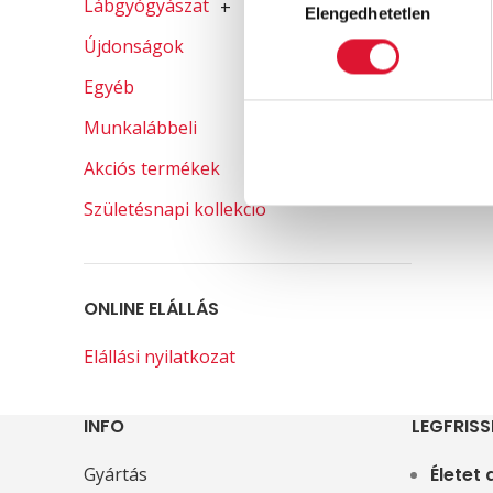
Lábgyógyászat
+
Elengedhetetlen
kiválasztása
Újdonságok
Egyéb
Munkalábbeli
Akciós termékek
Születésnapi kollekció
ONLINE ELÁLLÁS
Elállási nyilatkozat
INFO
LEGFRISS
Gyártás
Életet