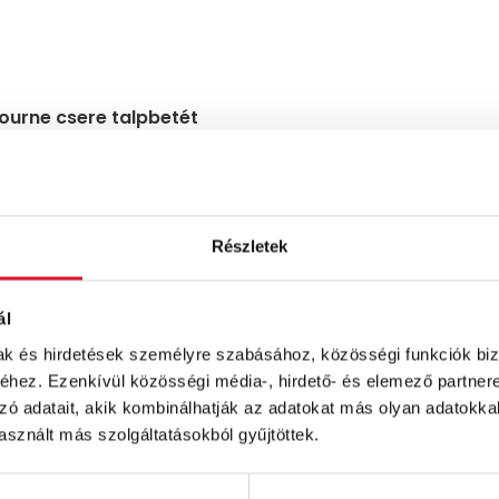
ourne csere talpbetét
szürke
Ft
Részletek
ál
mak és hirdetések személyre szabásához, közösségi funkciók biz
hez. Ezenkívül közösségi média-, hirdető- és elemező partner
zó adatait, akik kombinálhatják az adatokat más olyan adatokka
sznált más szolgáltatásokból gyűjtöttek.