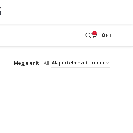
0
0
FT
Megjelenít
All