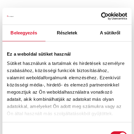
Beleegyezés
Részletek
A sütikről
Ez a weboldal sütiket használ
Felia
Janna
Sütiket használunk a tartalmak és hirdetések személyre
szabásához, közösségi funkciók biztosításához,
Ft
Ft
valamint weboldalforgalmunk elemzéséhez. Ezenkívül
közösségi média-, hirdető- és elemező partnereinkkel
megosztjuk az Ön weboldalhasználatra vonatkozó
adatait, akik kombinálhatják az adatokat más olyan
adatokkal, amelyeket Ön adott meg számukra vagy az
Ön által használt más szolgáltatásokból gyűjtöttek.
Hozzájárulás