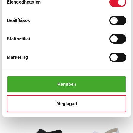
Elengedhetetlen
kiválasztása
Sofie
Andrea
Beállítások
Ft
Ft
Statisztikai
Marketing
Rendben
Larena
Lüneburg
Megtagad
Ft
Ft