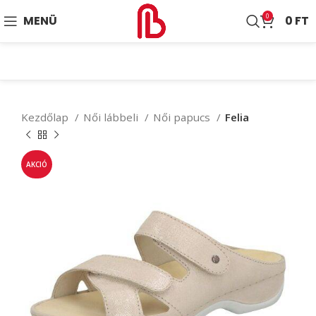
0
MENÜ
0
FT
Kezdőlap
Női lábbeli
Női papucs
Felia
AKCIÓ