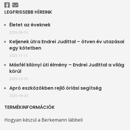
LEGFRISSEBB HÍREINK
Életet az éveknek
2026-06-16
Keljenek útra Endrei Judittal – ötven év utazásai
egy kötetben
2025-11-11
Másfél kilónyi úti élmény – Endrei Judittal a világ
körül
2025-10-16
Apró eszközökben rejlő óriási segítség
2025-09-24
TERMÉKINFORMÁCIÓK
Hogyan készül a Berkemann lábbeli