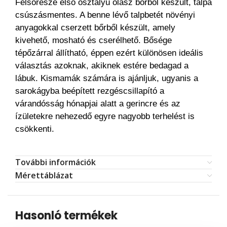
Felsőrésze első osztályú olasz bőrből készült, talpa
csúszásmentes. A benne lévő talpbetét növényi
anyagokkal cserzett bőrből készült, amely
kivehető, mosható és cserélhető. Bősége
tépőzárral állítható, éppen ezért különösen ideális
választás azoknak, akiknek estére bedagad a
lábuk. Kismamák számára is ajánljuk, ugyanis a
sarokágyba beépített rezgéscsillapító a
várandósság hónapjai alatt a gerincre és az
ízületekre nehezedő egyre nagyobb terhelést is
csökkenti.
További információk
Mérettáblázat
Hasonló termékek