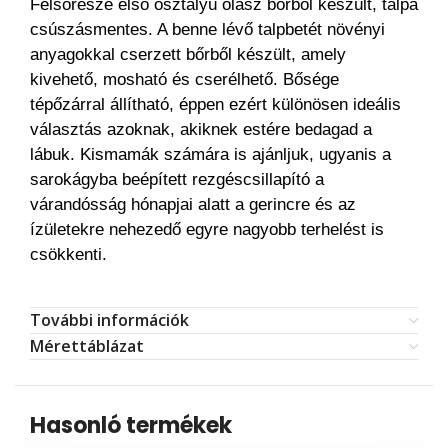
Felsőrésze első osztályú olasz bőrből készült, talpa
csúszásmentes. A benne lévő talpbetét növényi
anyagokkal cserzett bőrből készült, amely
kivehető, mosható és cserélhető. Bősége
tépőzárral állítható, éppen ezért különösen ideális
választás azoknak, akiknek estére bedagad a
lábuk. Kismamák számára is ajánljuk, ugyanis a
sarokágyba beépített rezgéscsillapító a
várandósság hónapjai alatt a gerincre és az
ízületekre nehezedő egyre nagyobb terhelést is
csökkenti.
További információk
Mérettáblázat
Hasonló termékek