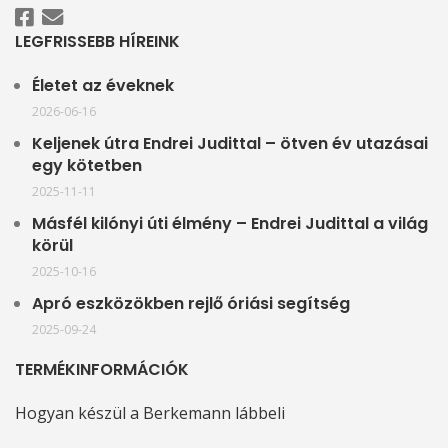
LEGFRISSEBB HÍREINK
Életet az éveknek
2026-06-16
Keljenek útra Endrei Judittal – ötven év utazásai
egy kötetben
2025-11-11
Másfél kilónyi úti élmény – Endrei Judittal a világ
körül
2025-10-16
Apró eszközökben rejlő óriási segítség
2025-09-24
TERMÉKINFORMÁCIÓK
Hogyan készül a Berkemann lábbeli