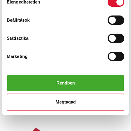
Elengedhetetlen
kiválasztása
Jada
Leni
Beállítások
Ft
Ft
Statisztikai
Marketing
Rendben
Noppen-Sandale
Hassel
Megtagad
Ft
Ft