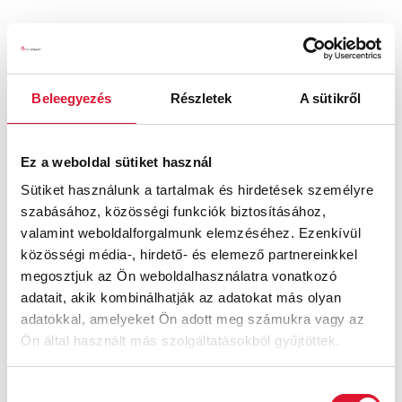
Beleegyezés
Részletek
A sütikről
Ez a weboldal sütiket használ
Felia
Celle
Sütiket használunk a tartalmak és hirdetések személyre
szabásához, közösségi funkciók biztosításához,
Ft
Ft
valamint weboldalforgalmunk elemzéséhez. Ezenkívül
közösségi média-, hirdető- és elemező partnereinkkel
megosztjuk az Ön weboldalhasználatra vonatkozó
adatait, akik kombinálhatják az adatokat más olyan
adatokkal, amelyeket Ön adott meg számukra vagy az
Ön által használt más szolgáltatásokból gyűjtöttek.
Hozzájárulás