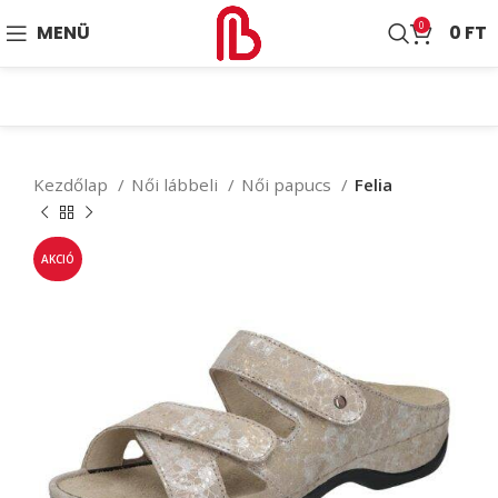
0
MENÜ
0
FT
Kezdőlap
Női lábbeli
Női papucs
Felia
AKCIÓ