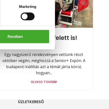
Marketing
EGYÉB
Aktívan ötven felett is!
Rendben
By
Brigitta
Egy nagyszerű rendezvényen vettünk részt
október végén, méghozzá a Senior+ Expón. A
budapesti kiállítás azt a témát járta körül,
hogyan...
OLVASS TOVÁBB!
ÜZLETKERESŐ