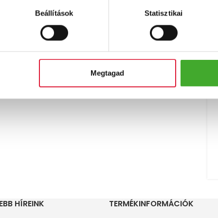
oldalnyi utazási élmény, kulturális és
Beállítások
Statisztikai
gasztronómiai kaland – így lehetne röviden
összegezni...
OLVASS TOVÁBB!
Megtagad
EBB HÍREINK
TERMÉKINFORMÁCIÓK