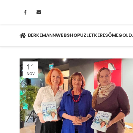
BERKEMANN
WEBSHOP
ÜZLETKERESŐ
MEGOLD
11
NOV