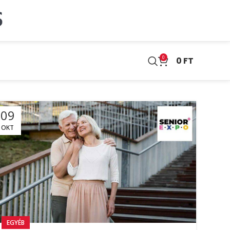
0
0
FT
09
OKT
EGYÉB