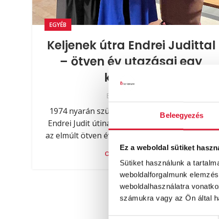
EGYÉB
Keljenek útra Endrei Judittal
– ötven év utazásai egy
kötetben
By
Brigitta
1974 nyarán született meg az első bejegyzés
Beleegyezés
Endrei Judit útinaplójába, a gyűjtemény pedig
az elmúlt ötven évben egyre bővült. A füzetek...
Ez a weboldal sütiket haszn
OLVASS TOVÁBB!
Sütiket használunk a tartal
weboldalforgalmunk elemzésé
weboldalhasználatra vonatko
számukra vagy az Ön által ha