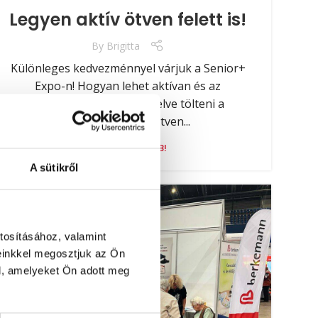
Legyen aktív ötven felett is!
By
Brigitta
Különleges kedvezménnyel várjuk a Senior+
Expo-n! Hogyan lehet aktívan és az
egészségünkre odafigyelve tölteni a
mindennapokat ötven...
OLVASS TOVÁBB!
A sütikről
14
NOV
tosításához, valamint
einkkel megosztjuk az Ön
l, amelyeket Ön adott meg