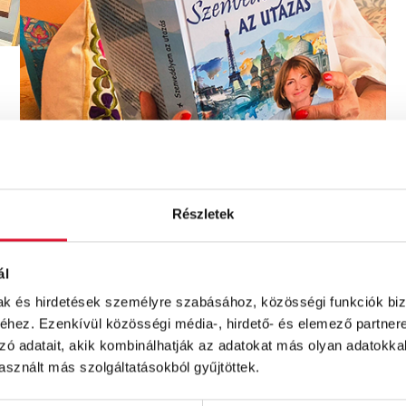
Részletek
EGYÉB
ál
Másfél kilónyi úti élmény –
mak és hirdetések személyre szabásához, közösségi funkciók biz
Endrei Judittal a világ körül
hez. Ezenkívül közösségi média-, hirdető- és elemező partner
zó adatait, akik kombinálhatják az adatokat más olyan adatokka
By
Zsuzsi
sznált más szolgáltatásokból gyűjtöttek.
Közel másfél kilónyi, egészen pontosan 616