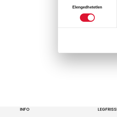
Hozzájárulás
Elengedhetetlen
kiválasztása
INFO
LEGFRISS