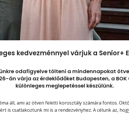
eges kedvezménnyel várjuk a Senior+ 
nkre odafigyelve tölteni a mindennapokat ötven f
-26-án várja az érdeklődőket Budapesten, a BOK 
különleges meglepetéssel készülünk.
téma áll, ami az ötven feletti korosztály számára fontos. O
rt is csatlakoztunk mi is a rendezvényhez. A célunk az, h