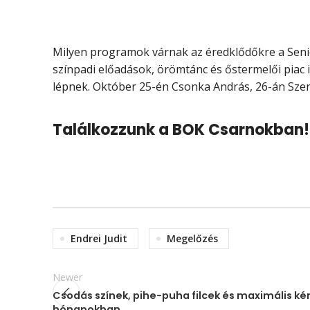
Milyen programok várnak az éredklődőkre a Senio
színpadi előadások, örömtánc és őstermelői piac i
lépnek. Október 25-én Csonka András, 26-án Szere
Találkozzunk a BOK Csarnokban!
Endrei Judit
Megelőzés
Newer
Csodás színek, pihe-puha filcek és maximális k
hónapokban