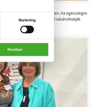
 és megérezhetik azt, hogy milyen, ha egészséges
is 10 ezer forint kedvezménnyel vásárolhatják
Marketing
Rendben