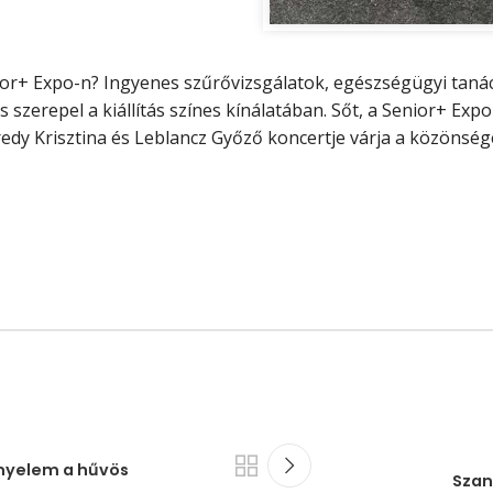
r+ Expo-n? Ingyenes szűrővizsgálatok, egészségügyi tanács
s szerepel a kiállítás színes kínálatában. Sőt, a Senior+ Ex
dy Krisztina és Leblancz Győző koncertje várja a közönség
ényelem a hűvös
Szan