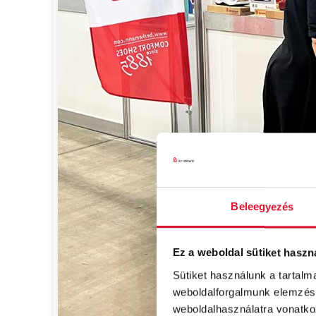
Beleegyezés
Ez a weboldal sütiket haszn
Sütiket használunk a tartal
weboldalforgalmunk elemzésé
weboldalhasználatra vonatko