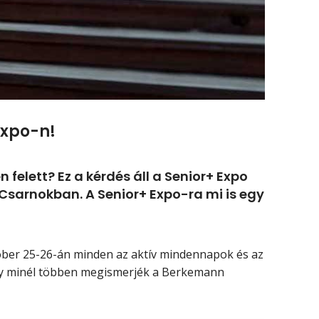
Expo-n!
elett? Ez a kérdés áll a Senior+ Expo
Csarnokban. A Senior+ Expo-ra mi is egy
któber 25-26-án minden az aktív mindennapok és az
ogy minél többen megismerjék a Berkemann