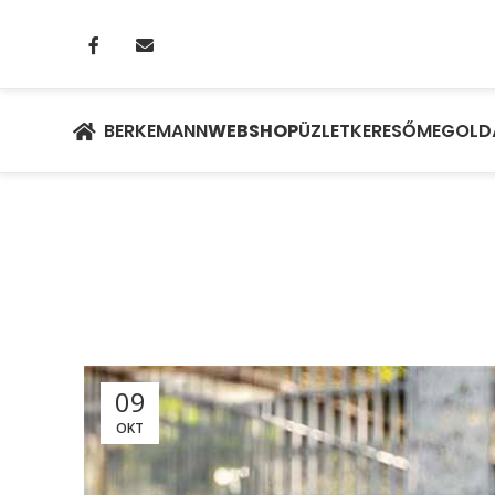
BERKEMANN
WEBSHOP
ÜZLETKERESŐ
MEGOLD
09
OKT