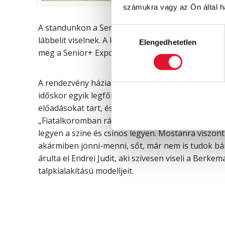
számukra vagy az Ön által ha
A standunkon a Senior+ Expo résztvevői felpróbál
Hozzájárulás
lábbelit viselnek. A kiállítás látogatóinak egy m
Elengedhetetlen
kiválasztása
meg a Senior+ Expo ideje alatt. Egy szerencsés ny
A rendezvény háziasszonya Endrei Judit lesz, aki a
időskor egyik legfőbb szószólója lett. A népszerű t
előadásokat tart, és folyamatosan mozgásban van,
„Fiatalkoromban ránézésre választottam cipőt. Az
legyen a színe és csinos legyen. Mostanra viszon
akármiben jönni-menni, sőt, már nem is tudok bárm
árulta el Endrei Judit, aki szívesen viseli a Berk
talpkialakítású modelljeit.