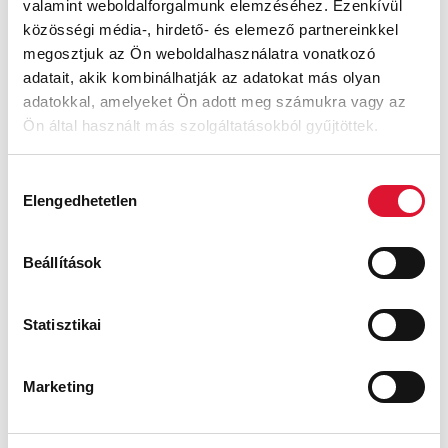
valamint weboldalforgalmunk elemzéséhez. Ezenkívül
közösségi média-, hirdető- és elemező partnereinkkel
megosztjuk az Ön weboldalhasználatra vonatkozó
adatait, akik kombinálhatják az adatokat más olyan
adatokkal, amelyeket Ön adott meg számukra vagy az
Ön által használt más szolgáltatásokból gyűjtöttek.
Daria
Max
Hozzájárulás
Ft
Ft
Elengedhetetlen
kiválasztása
Beállítások
Statisztikai
Marketing
Allegro
Fabian