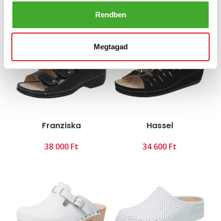
Ft
Ft
Rendben
Megtagad
Franziska
Hassel
Ft
Ft