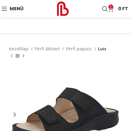
0
MENÜ
0
FT
Kezdőlap
Férfi lábbeli
Férfi papucs
Luis