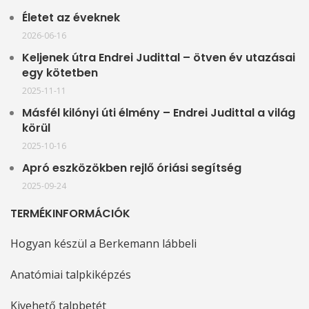
Életet az éveknek
2026-06-16
Keljenek útra Endrei Judittal – ötven év utazásai
egy kötetben
2025-11-11
Másfél kilónyi úti élmény – Endrei Judittal a világ
körül
2025-10-16
Apró eszközökben rejlő óriási segítség
2025-09-24
TERMÉKINFORMÁCIÓK
Hogyan készül a Berkemann lábbeli
Anatómiai talpkiképzés
Kivehető talpbetét