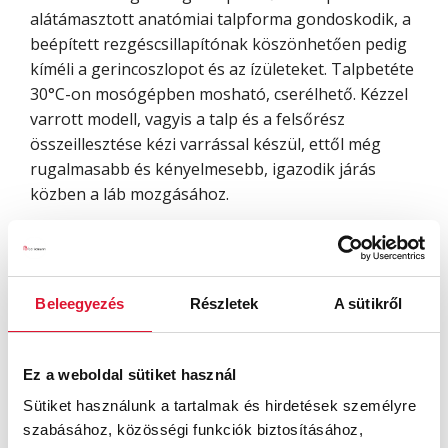
alátámasztott anatómiai talpforma gondoskodik, a
beépített rezgéscsillapítónak köszönhetően pedig
kíméli a gerincoszlopot és az ízületeket. Talpbetéte
30°C-on mosógépben mosható, cserélhető. Kézzel
varrott modell, vagyis a talp és a felsőrész
összeillesztése kézi varrással készül, ettől még
rugalmasabb és kényelmesebb, igazodik járás
közben a láb mozgásához.
További információk
Mérettáblázat
Beleegyezés
Részletek
A sütikről
Hasonló termékek
Ez a weboldal sütiket használ
Sütiket használunk a tartalmak és hirdetések személyre
szabásához, közösségi funkciók biztosításához,