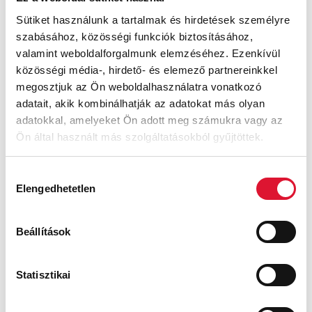
lúdtalp kialakulásának.
Felnőttkorban a lúdtalpért legtöbbször testünk
Sütiket használunk a tartalmak és hirdetések személyre
változása
lehet felelős: túlsúly vagy terhesség. Illetve a
szabásához, közösségi funkciók biztosításához,
tartós állómunka is vezethet a lúdtalp
valamint weboldalforgalmunk elemzéséhez. Ezenkívül
közösségi média-, hirdető- és elemező partnereinkkel
kialakulásához.Szerencsére a felnőttkori lúdtalp a
megosztjuk az Ön weboldalhasználatra vonatkozó
megfelelő lúdtalpbetéttel kiválóan korrigálható.
adatait, akik kombinálhatják az adatokat más olyan
A lúdtalp kezelése
adatokkal, amelyeket Ön adott meg számukra vagy az
Ön által használt más szolgáltatásokból gyűjtöttek.
Kisgyermekek esetében
a hangsúly a megelőzésen
legyen. Ne próbáljuk meggyorsítani, erőszakkal
Hozzájárulás
elősegíteni a babák lábra
Elengedhetetlen
kiválasztása
állását. Legalább ilyen fontos az izomzat megerősítése
is. Ehhez egy kitűnő megoldás, ha a babát egyenetlen
Beállítások
talajon mezítláb járatjuk.
Kerüljük viszont, hogy a gyerek túl sokat legyen
mezítláb mesterségesen sík talajon (például járólap).
Statisztikai
Ilyenkor ugyanis kikapcsolódnak a stabilitásért felelős
izmok.