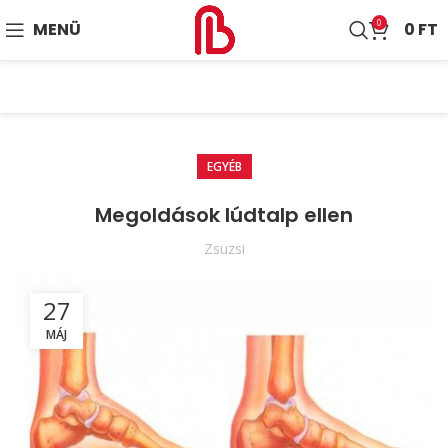
0
MENÜ
0
FT
EGYÉB
Megoldások lúdtalp ellen
Zsuzsi
27
MÁJ