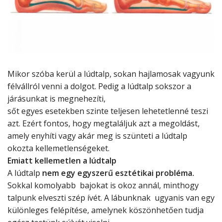
Mikor szóba kerül a lúdtalp, sokan hajlamosak vagyunk
félvállról venni a dolgot. Pedig a lúdtalp sokszor a
járásunkat is megnehezíti,
sőt egyes esetekben szinte teljesen lehetetlenné teszi
azt. Ezért fontos, hogy megtaláljuk azt a megoldást,
amely enyhíti vagy akár meg is szünteti a lúdtalp
okozta kellemetlenségeket.
Emiatt kellemetlen a lúdtalp
A lúdtalp
nem egy egyszerű esztétikai probléma.
Sokkal komolyabb bajokat is okoz annál, minthogy
talpunk elveszti szép ívét. A lábunknak ugyanis van egy
különleges felépítése, amelynek köszönhetően tudja