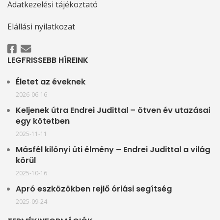
Adatkezelési tájékoztató
Elállási nyilatkozat
LEGFRISSEBB HÍREINK
Életet az éveknek
2026-06-16
Keljenek útra Endrei Judittal – ötven év utazásai
egy kötetben
2025-11-11
Másfél kilónyi úti élmény – Endrei Judittal a világ
körül
2025-10-16
Apró eszközökben rejlő óriási segítség
2025-09-24