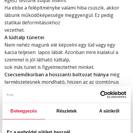
egész testünk súlyát viselni.
Ha ebbe a felépítménybe valami hiba csúszik, akkor
lábunk működőképessége meggyengül. Ez pedig
statikai deformitásokhoz
vezethet.
A lúdtalp tünetei
Nem nehéz magunk elé képzelni egy lúd vagy egy
kacsa teljesen lapos lábát. Azonban mire kialakul a
szemmel is jól látható lúdtalp,
sok más tünet is figyelmeztethet minket.
Csecsemőkorban a hosszanti boltozat hiánya
még
természetesnek mondható, hiszen az az izomtónus
növekedésével fokozatosan, mászással, lábra állási
kísérletek során fejlődik ki.
Pubertáskorban a legtöbben hirtelen megnyúlnak
,
Beleegyezés
Részletek
A sütikről
ezzel pedig a lábunk az addig megszokottnál jóval
nagyobb terhelésnek lesz
kitéve. Ez a gyors testi változás pedig melegágya a
Ez a weboldal sütiket használ