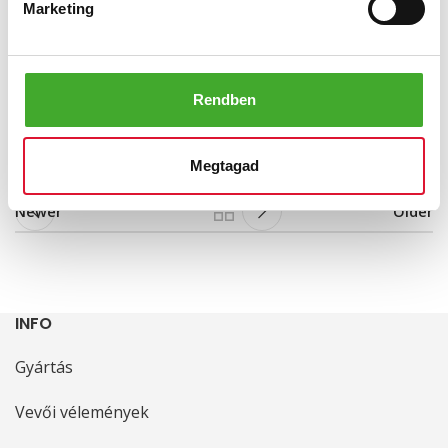
Marketing
Miután a gyermekünk eléri a 6-7 éves kort,
a lúdtalpat
már betéttel
korrigálják
a szakorvosok.
Itt már
kiemelten fontos a megfelelő cipő kiválasztása is.
Rendben
Megtagad
Newer
Older
INFO
Gyártás
Vevői vélemények